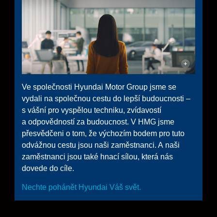
Ve společnosti Hyundai Motor Group jsme se
vydali na společnou cestu do lepší budoucnosti –
s vášní pro vyspělou techniku, zvídavostí
a odpovědností za budoucnost. V HMG jsme
přesvědčeni o tom, že výchozím bodem pro tuto
odvážnou cestu jsou naši zaměstnanci. A naši
zaměstnanci jsou také hnací sílou, která nás
dovede do cíle.
Nechte pohánět Hyundai Váš svět.