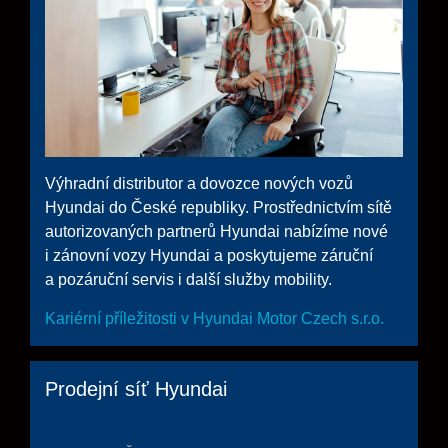
Výhradní distributor a dovozce nových vozů
Hyundai do České republiky. Prostřednictvím sítě
autorizovaných partnerů Hyundai nabízíme nové
i zánovní vozy Hyundai a poskytujeme záruční
a pozáruční servis i další služby mobility.
Kariérní příležitosti v Hyundai Motor Czech s.r.o.
Prodejní síť Hyundai